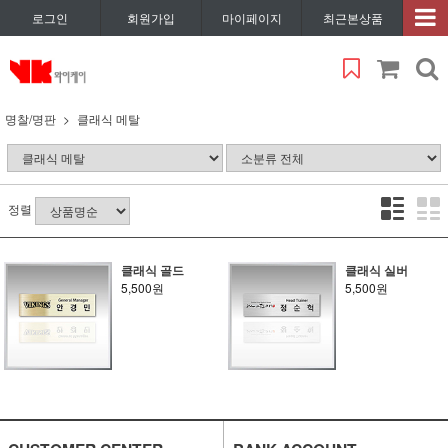
로그인
회원가입
마이페이지
최근본상품
명찰/명판
클래식 메탈
정렬
클래식 골드
클래식 실버
5,500원
5,500원