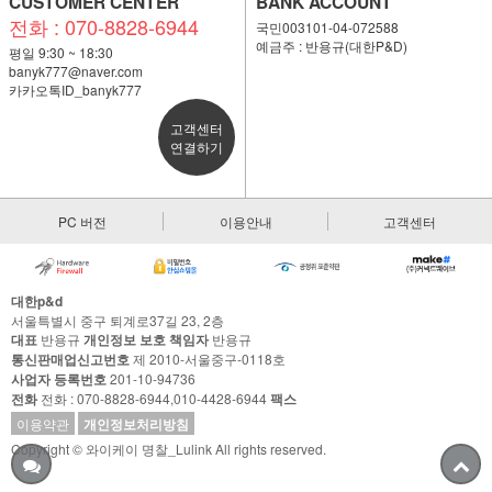
CUSTOMER CENTER
BANK ACCOUNT
전화 : 070-8828-6944
국민003101-04-072588
예금주 : 반용규(대한P&D)
평일 9:30 ~ 18:30
banyk777@naver.com
카카오톡ID_banyk777
고객센터
연결하기
PC 버전
이용안내
고객센터
대한p&d
서울특별시 중구 퇴계로37길 23, 2층
대표
반용규
개인정보 보호 책임자
반용규
통신판매업신고번호
제 2010-서울중구-0118호
사업자 등록번호
201-10-94736
전화
전화 : 070-8828-6944,010-4428-6944
팩스
이용약관
개인정보처리방침
Copyright © 와이케이 명찰_Lulink All rights reserved.