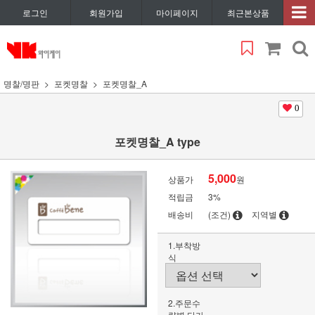
로그인
회원가입
마이페이지
최근본상품
명찰/명판
포켓명찰
포켓명찰_A
0
포켓명찰_A type
5,000
상품가
원
적립금
3%
배송비
(조건)
지역별
1.부착방
식
2.주문수
량별 단가